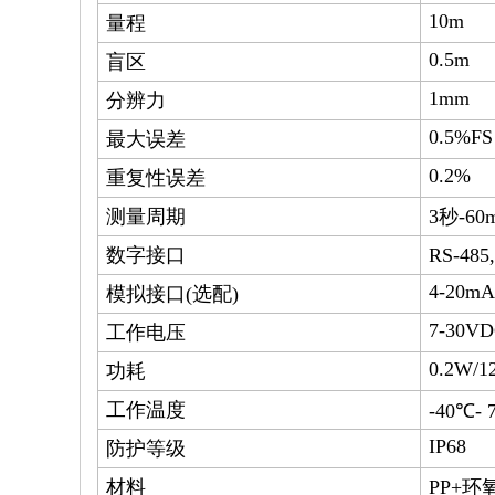
10m
量程
0.5m
盲区
1mm
分辨力
0.5%FS
最大误差
0.2%
重复性误差
测量周期
3秒-60
数字接口
RS-48
4-20mA
模拟接口(选配)
7-30V
工作电压
0.2W/1
功耗
工作温度
-40℃- 
IP68
防护等级
材料
PP+环