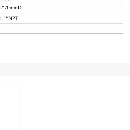
L*70mmD
1″NPT