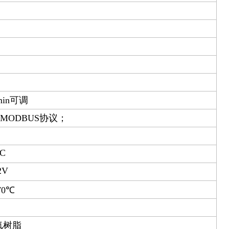
min可调
5,MODBUS协议；
DC
2V
70℃
氧树脂